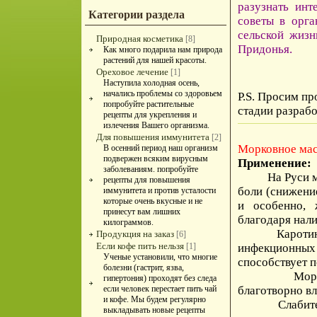
разузнать ин
Категории раздела
советы в орга
сельской жиз
Природная косметика
[8]
Придонья.
Как много подарила нам природа
растений для нашей красоты.
Ореховое лечение
[1]
Наступила холодная осень,
начались проблемы со здоровьем
P.S. Просим пр
попробуйте растительные
стадии разрабо
рецепты для укрепления и
излечения Вашего организма.
Для повышения иммунитета
[2]
Морковное ма
В осенний период наш организм
подвержен всяким вирусным
Применение:
заболеваниям. попробуйте
На Руси морк
рецепты для повышения
боли (снижени
иммунитета и против усталости
которые очень вкусные и не
и особенно, 
принесут вам лишних
благодаря нали
килограммов.
Каротин укре
Продукция на заказ
[6]
Если кофе пить нельзя
[1]
инфекционны
Ученые установили, что многие
способствует 
болезни (гастрит, язва,
Морковное м
гипертония) проходят без следа
если человек перестает пить чай
благотворно вл
и кофе. Мы будем регулярно
Слабительны
выкладывать новые рецепты