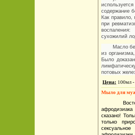
используется
содержание б
Как правило,
при ревматиз
воспаления
сухожилий ло
Масло бе
из организма
Было доказан
лимфатическу
потовых желе
Цена:
100мл -
Мыло для м
Вост
афродизиака
сказано! Тол
только прир
сексуально
афродизиаки.