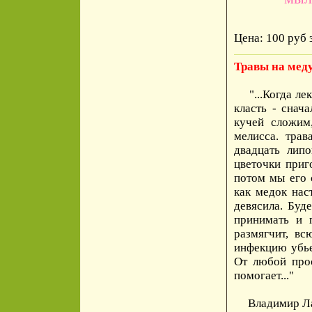
Цена: 100 руб 
Травы на мед
"...Когда лек
класть - снач
кучей сложим
мелисса. тра
двадцать лип
цветочки приг
потом мы его 
как медок нас
девясила. Буд
принимать и 
размягчит, вс
инфекцию убьет
От любой про
помогает..."
Владимир Лар