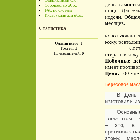
Официальный блог
день самосто
Сообщество uCoz
FAQ по системе
пищи. Длитель
Инструкции для uCoz
недели. Общая
месяцев.
Статистика
Прием вну
использование
кожу, ректальн
Онлайн всего:
1
Состояние с
Гостей:
1
Пользователей:
0
втирать в кожу
Побочные де
имеет противо
Цена:
100 мл -
Березовое мас
В День 
изготовили из
Основные
элементом - 
– это, в п
противовосп
этому, масл