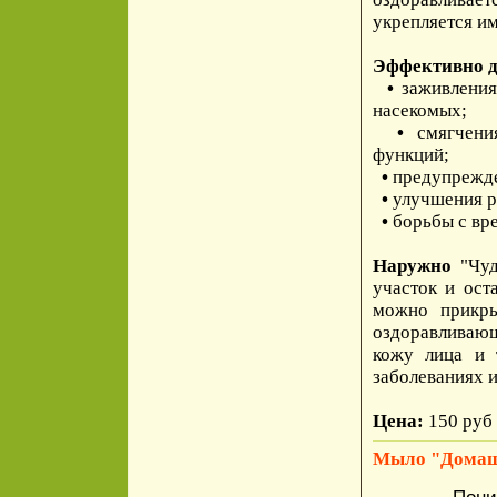
укрепляется и
Эффективно д
•
заживления
насекомых;
•
смягчени
функций;
•
предупрежде
•
улучшения р
•
борьбы с вр
Наружно
"Чуд
участок и ост
можно прикры
оздоравливающ
кожу лица и 
заболеваниях 
Цена:
150 руб 
Мыло "Домаш
Пони