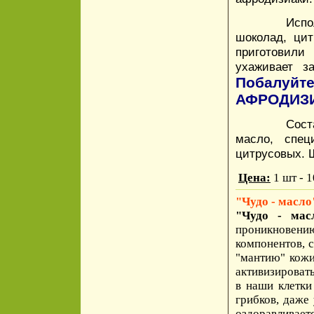
Испо
шоколад, ци
приготовил
ухаживает з
Побалуйте
АФРОДИЗИ
Сост
масло, спец
цитрусовых. 
Цена:
1 шт - 
"Чудо - масл
"Чудо - мас
проникновен
компонентов, 
"мантию" кожи
активизировать
в наши клетки
грибков, даже 
оздоравливаетс