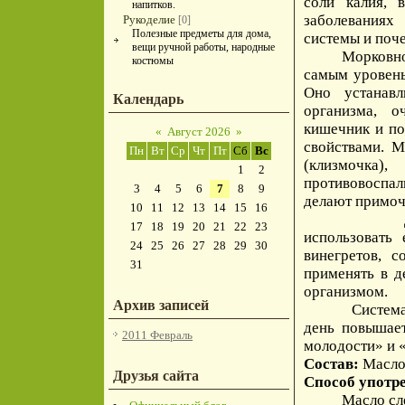
соли калия, 
напитков.
заболеваниях
Рукоделие
[0]
Полезные предметы для дома,
системы и поче
вещи ручной работы, народные
Морковное ма
костюмы
самым уровень
Оно устанавл
Календарь
организма, о
кишечник и по
«
Август 2026
»
свойствами. М
Пн
Вт
Ср
Чт
Пт
Сб
Вс
(клизмочк
1
2
противовоспа
3
4
5
6
7
8
9
делают примоч
10
11
12
13
14
15
16
Диетически
17
18
19
20
21
22
23
использовать 
24
25
26
27
28
29
30
винегретов, с
31
применять в д
организмом.
Архив записей
Систематичес
день повышает
2011 Февраль
молодости» и 
Состав:
Масло 
Друзья сайта
Способ употр
Масло следуе