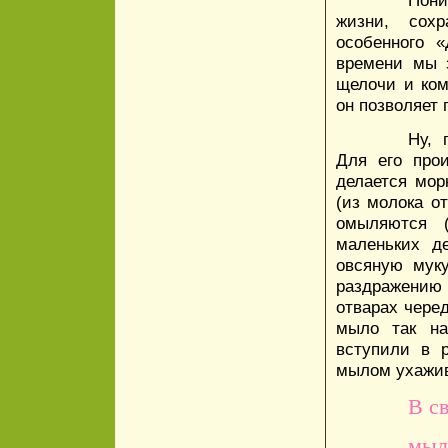
жизни, сох
особенного 
времени мы з
щелочи и ком
он позволяет 
Ну, 
Для его прои
делается мор
(из молока о
омыляются (
маленьких д
овсяную мук
раздражению 
отварах чере
мыло так на
вступили в 
мылом ухажив
В с
мыл